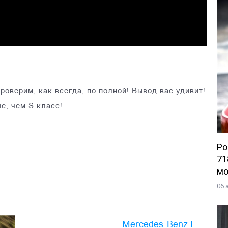
оверим, как всегда, по полной! Вывод вас удивит!
е, чем S класс!
Po
71
мо
06 
Mercedes-Benz E-