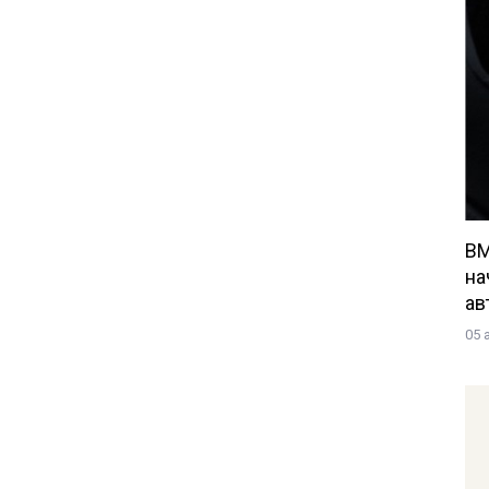
BM
на
ав
05 