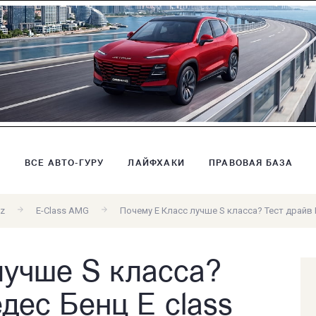
В
ВСЕ АВТО-ГУРУ
ЛАЙФХАКИ
ПРАВОВАЯ БАЗА
z
E-Class AMG
Почему Е Класс лучше S класса? Тест драйв 
лучше S класса?
дес Бенц E class