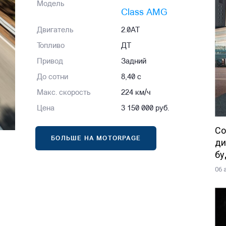
Модель
Class AMG
Двигатель
2.0AT
Топливо
ДТ
Привод
Задний
До сотни
8,40 с
Макс. скорость
224 км/ч
Цена
3 150 000 руб.
Со
БОЛЬШЕ НА MOTORPAGE
ди
бу
06 