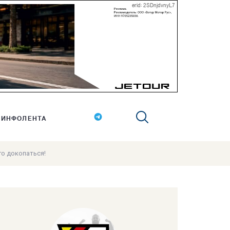
erid: 2SDnjdvnyL7
ИНФОЛЕНТА
го докопаться!