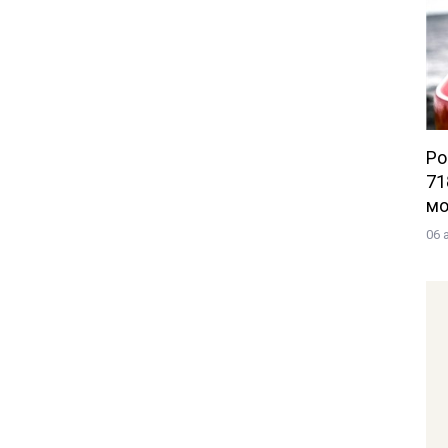
Po
71
мо
06 