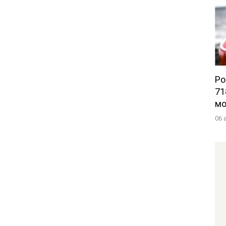
Po
71
мо
06 