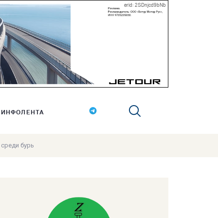
erid: 2SDnjcd9bNb
ИНФОЛЕНТА
й среди бурь