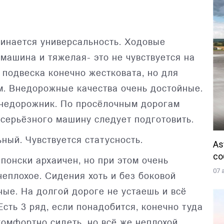
минается универсальность. Ходовые
 машина и тяжелая- это не чувствуется на
 подвеска конечно жестковата, но для
м. Внедорожные качества очень достойные.
 внедорожник. По просёлочным дорогам
о серьёзного машину следует подготовить.
ный. Чувствуется статусность.
As
со
японски архаичен, но при этом очень
07 
неплохое. Сидения хоть и без боковой
ные. На долгой дороге не устаешь и всё
сть 3 ряд, если понадобится, конечно туда
комфортно сидеть, но всё же неплохой