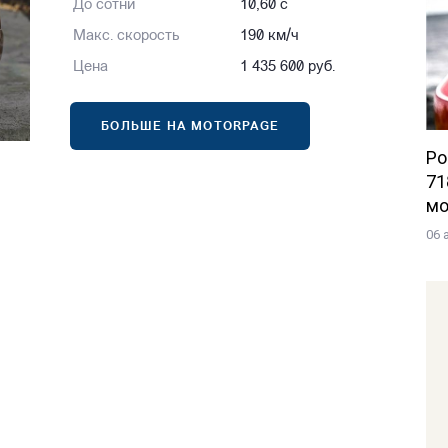
До сотни
10,60 с
Макс. скорость
190 км/ч
Цена
1 435 600 руб.
БОЛЬШЕ НА MOTORPAGE
Po
71
мо
06 