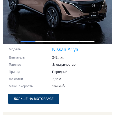
Nissan Ariya
Модель
Двигатель
242 л.с.
Топливо
Электричество
Привод
Передний
До сотни
7,60 с
Макс. скорость
160 км/ч
БОЛЬШЕ НА MOTORPAGE