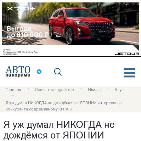
erid: 2SDnjdvnyL7
Главная
Лента тест-драйвов
Nissan
Ariya
Я уж думал НИКОГДА не дождёмся от ЯПОНИИ интересного
конкурента современному КИТАЮ
Я уж думал НИКОГДА не
дождёмся от ЯПОНИИ