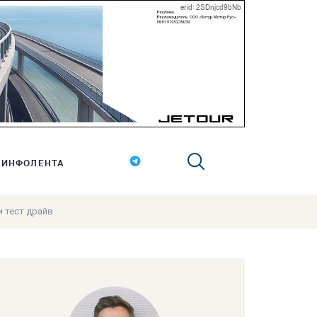
erid: 2SDnjcd9bNb
ИНФОЛЕНТА
и тест драйв