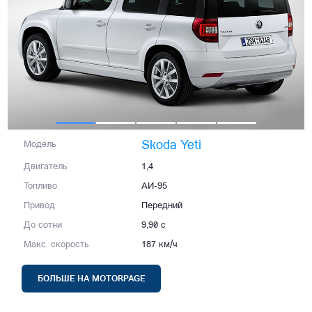
Skoda Yeti
Модель
Двигатель
1,4
Топливо
АИ-95
Привод
Передний
До сотни
9,90 с
Макс. скорость
187 км/ч
БОЛЬШЕ НА MOTORPAGE