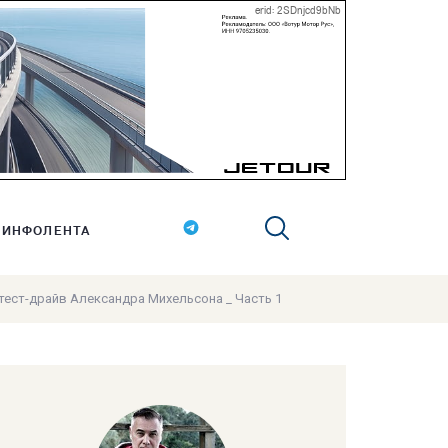
erid: 2SDnjcd9bNb
ИНФОЛЕНТА
- тест-драйв Александра Михельсона _ Часть 1