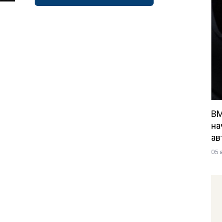
BM
на
ав
05 