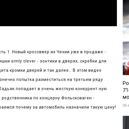
ть 1. Новый кроссввер из Чехии уже в продаже - 
ки simly clever - зонтики в дверях, скребки для 
та кромки дверей и так далее… В этом видео 
конечно попытка разместиться на третьем ряду 
Po
 Кадьяк попадает в очень жесткую конкурент ную 
71
мо
родственника по концерну Фольсксваген - 
06 
Volkswagen Tiguan второго поколения. Разбираемся почему за автомобиль назначили такую цену! 