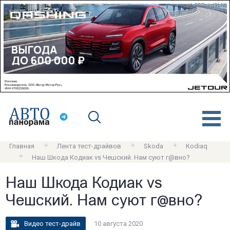
erid: 2SDnjcd9bNb
Главная
Лента тест-драйвов
Skoda
Kodiaq
Наш Шкода Кодиак vs Чешский. Нам суют г@вно?
Наш Шкода Кодиак vs
Чешский. Нам суют г@вно?
Видео тест-драйв
10 августа 2020