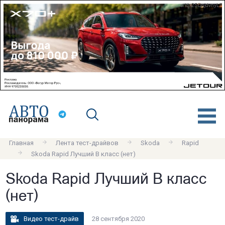
erid: 2SDnjdvnyL7
Главная
Лента тест-драйвов
Skoda
Rapid
Skoda Rapid Лучший B класс (нет)
Skoda Rapid Лучший B класс
(нет)
Видео тест-драйв
28 сентября 2020