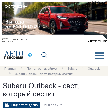
erid: 2SDnjdvnyL7
Главная
Лента тест-драйвов
Subaru
Outback
Subaru Outback - свет, который светит
Subaru Outback - свет,
который светит
Видео тест-драйв
20 июля 2023