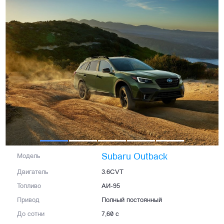
Subaru Outback
Модель
Двигатель
3.6CVT
Топливо
АИ-95
Привод
Полный постоянный
До сотни
7,60 с