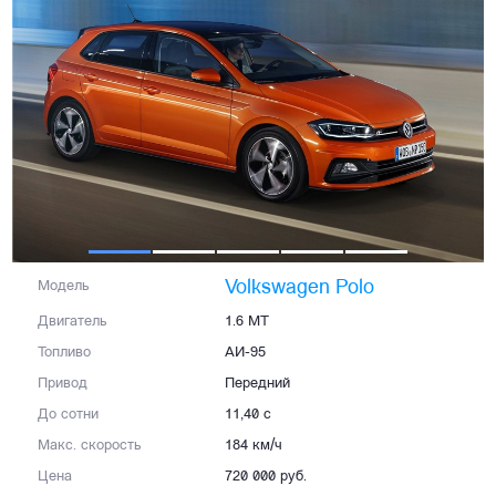
Volkswagen Polo
Модель
Двигатель
1.6 MT
Топливо
АИ-95
Привод
Передний
До сотни
11,40 с
Макс. скорость
184 км/ч
Цена
720 000 руб.