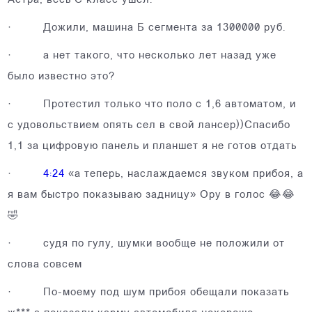
Астра, весь С класс ушел.
·
Дожили, машина Б сегмента за 1300000 руб.
·
а нет такого, что несколько лет назад уже
было известно это?
·
Протестил только что поло с 1,6 автоматом, и
с удовольствием опять сел в свой лансер))Спасибо
1,1 за цифровую панель и планшет я не готов отдать
·
4:24
«а теперь, наслаждаемся звуком прибоя, а
я вам быстро показываю задницу» Ору в голос 😂😂
🤣
·
судя по гулу, шумки вообще не положили от
слова совсем
·
По-моему под шум прибоя обещали показать