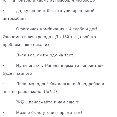
ж*** а показали карму автомобиля нехорошо
·
да, кузов лифтбек это универсальный
автомобиль...
·
Офигенная комбинация 1.4 турбо и дсг!
Экономно и шустро едет. До 150 тыщ пробега
пррблем ваще никаких
·
Лиса возьми иж оду на тест.
·
Ну не знаю, у Рапида корма то поприятнее
будет намного
·
Лиса, молодец! Как всегда всё подробно и
честно рассказала. Лайк))
·
👋😉 ...приезжайте к нам еще 🌹
·
Можно было утопить прямо там)