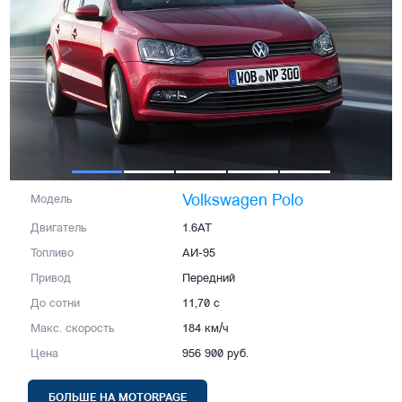
Volkswagen Polo
Модель
Двигатель
1.6AT
Топливо
АИ-95
Привод
Передний
До сотни
11,70 с
Макс. скорость
184 км/ч
Цена
956 900 руб.
БОЛЬШЕ НА MOTORPAGE