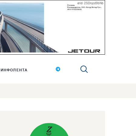
erid: 2SDnjcd9bNb
ИНФОЛЕНТА