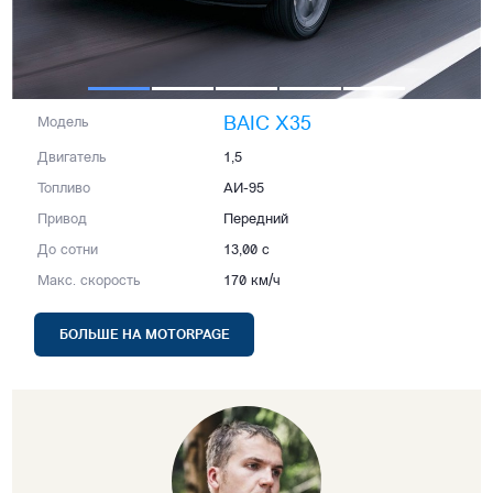
BAIC X35
Модель
Двигатель
1,5
Топливо
АИ-95
Привод
Передний
До сотни
13,00 с
Макс. скорость
170 км/ч
БОЛЬШЕ НА MOTORPAGE