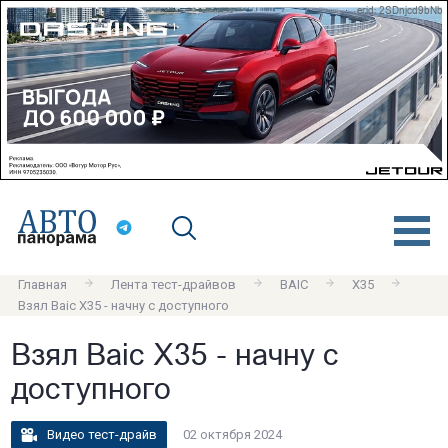
erid: 2SDnjcd9bNb
Главная
Лента тест-драйвов
BAIC
X35
Взял Baic X35 - начну с доступного
Взял Baic X35 - начну с
доступного
Видео тест-драйв
02 октября 2024