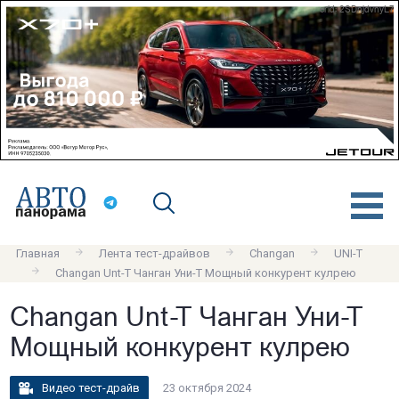
erid: 2SDnjdvnyL7
Главная
Лента тест-драйвов
Changan
UNI-T
Changan Unt-T Чанган Уни-Т Мощный конкурент кулрею
Changan Unt-T Чанган Уни-Т
Мощный конкурент кулрею
Видео тест-драйв
23 октября 2024