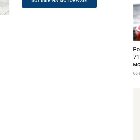
БОЛЬШЕ НА MOTORPAGE
Po
71
мо
06 