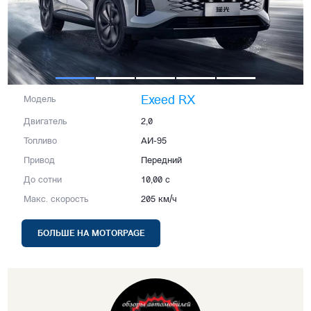
Exeed RX
Модель
Двигатель
2,0
Топливо
АИ-95
Привод
Передний
До сотни
10,00 с
Макс. скорость
205 км/ч
БОЛЬШЕ НА MOTORPAGE