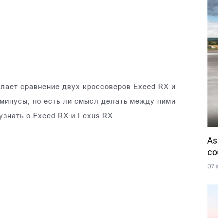
елает сравнение двух кроссоверов Exeed RX и
минусы, но есть ли смысл делать между ними
знать о Exeed RX и Lexus RX.
As
со
07 