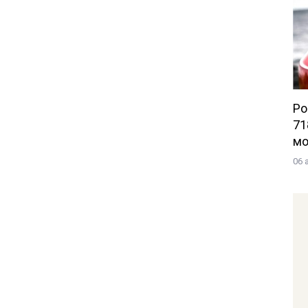
Po
71
мо
06 