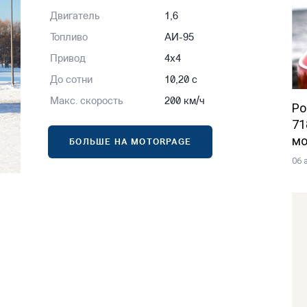
Двигатель
1,6
Топливо
АИ-95
Привод
4x4
До сотни
10,20 с
Макс. скорость
200 км/ч
Po
71
мо
БОЛЬШЕ НА MOTORPAGE
06 