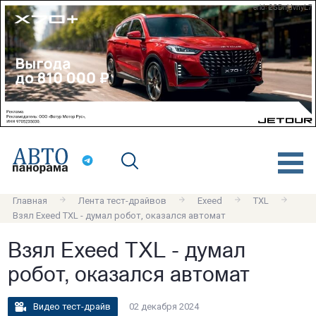
erid: 2SDnjdvnyL7
Главная
Лента тест-драйвов
Exeed
TXL
Взял Exeed TXL - думал робот, оказался автомат
Взял Exeed TXL - думал
робот, оказался автомат
Видео тест-драйв
02 декабря 2024