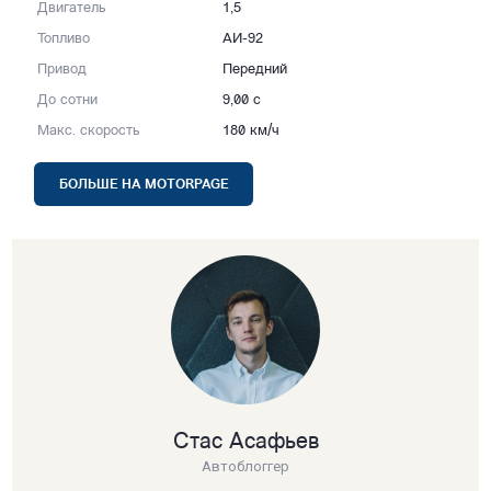
Двигатель
1,5
Топливо
АИ-92
Привод
Передний
До сотни
9,00 с
Макс. скорость
180 км/ч
БОЛЬШЕ НА MOTORPAGE
Стас Асафьев
Автоблоггер