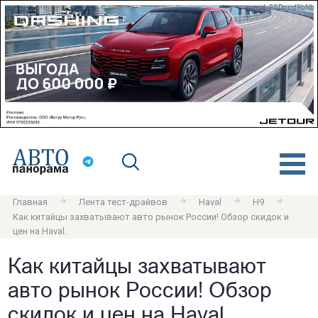
erid: 2SDnjcd9bNb
Главная
Лента тест-драйвов
Haval
H9
Как китайцы захватывают авто рынок России! Обзор скидок и
цен на Haval.
Как китайцы захватывают
авто рынок России! Обзор
скидок и цен на Haval.