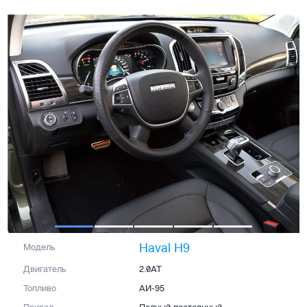
Haval H9
Модель
Двигатель
2.0AT
Топливо
АИ-95