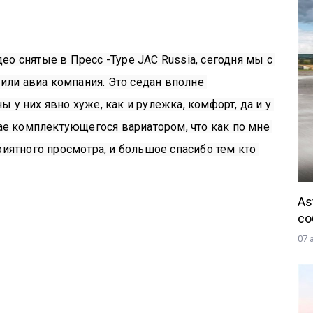
о снятые в Пресс -Туре JAC Russia, сегодня мы с 
 или авиа компания. Это седан вполне 
 у них явно хуже, как и рулежка, комфорт, да и у 
чае комплектующегося вариатором, что как по мне 
тного просмотра, и большое спасибо тем кто 
As
со
07 