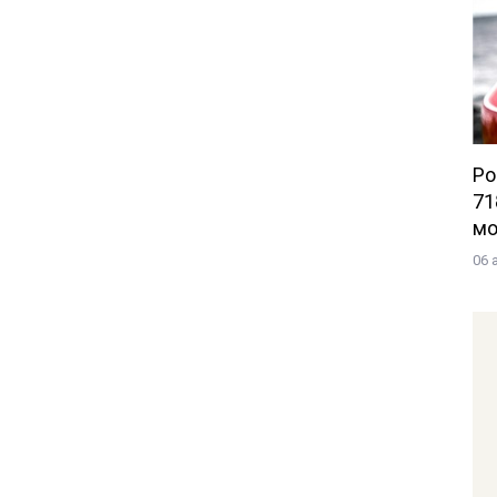
Po
71
мо
06 