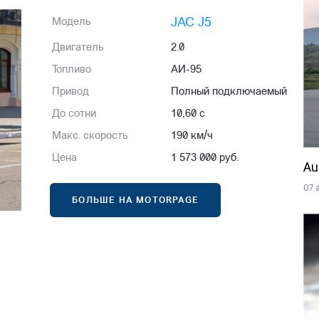
JAC J5
Модель
Двигатель
2.0
Топливо
АИ-95
Привод
Полный подключаемый
До сотни
10,60 с
Макс. скорость
190 км/ч
Цена
1 573 000 руб.
Au
07 
БОЛЬШЕ НА MOTORPAGE