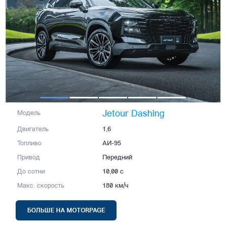
Jetour Dashing
Модель
Двигатель
1,6
Топливо
АИ-95
Привод
Передний
До сотни
10,00 с
Макс. скорость
180 км/ч
БОЛЬШЕ НА MOTORPAGE