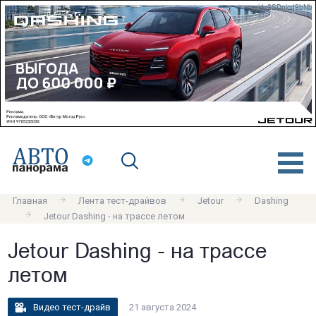
erid: 2SDnjcd9bNb
Главная
Лента тест-драйвов
Jetour
Dashing
Jetour Dashing - на трассе летом
Jetour Dashing - на трассе
летом
Видео тест-драйв
21 августа 2024