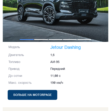
Jetour Dashing
Модель
Двигатель
1,6
Топливо
АИ-95
Привод
Передний
До сотни
11,00 с
Макс. скорость
190 км/ч
БОЛЬШЕ НА MOTORPAGE