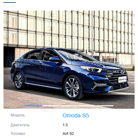
Omoda S5
Модель
Двигатель
1.5
Топливо
АИ-92