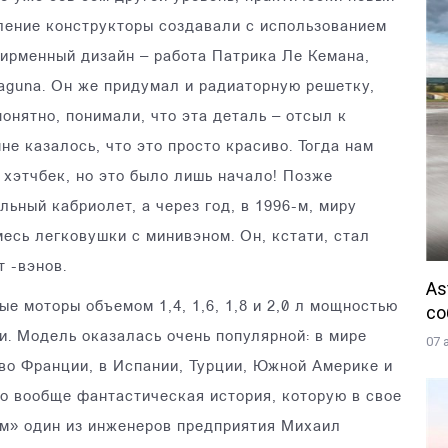
оление конструкторы создавали с использованием
фирменный дизайн – работа Патрика Ле Кемана,
aguna. Он же придумал и радиаторную решетку,
онятно, понимали, что эта деталь – отсыл к
не казалось, что это просто красиво. Тогда нам
 хэтчбек, но это было лишь начало! Позже
льный кабриолет, а через год, в 1996-м, миру
есь легковушки с минивэном. Он, кстати, стал
 -вэнов.
As
е моторы объемом 1,4, 1,6, 1,8 и 2,0 л мощностью
со
ли. Модель оказалась очень популярной: в мире
07 
 во Франции, в Испании, Турции, Южной Америке и
о вообще фантастическая история, которую в свое
ем» один из инженеров предприятия Михаил