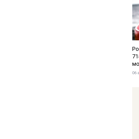
Po
71
мо
06 