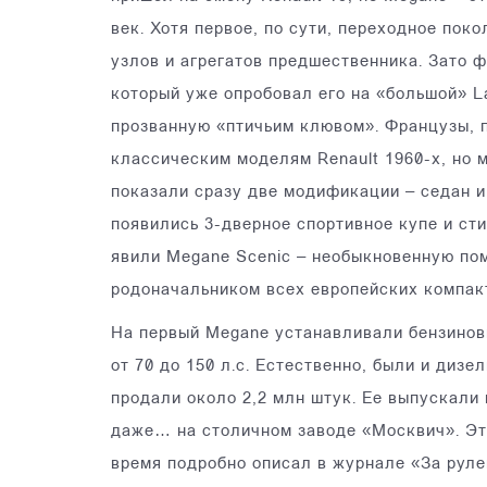
век. Хотя первое, по сути, переходное пок
узлов и агрегатов предшественника. Зато 
который уже опробовал его на «большой» L
прозванную «птичьим клювом». Французы, п
классическим моделям Renault 1960-х, но м
показали сразу две модификации – седан и
появились 3-дверное спортивное купе и сти
явили Megane Scenic – необыкновенную пом
родоначальником всех европейских компакт
На первый Megane устанавливали бензиновы
от 70 до 150 л.с. Естественно, были и дизе
продали около 2,2 млн штук. Ее выпускали
даже… на столичном заводе «Москвич». Эт
время подробно описал в журнале «За рул