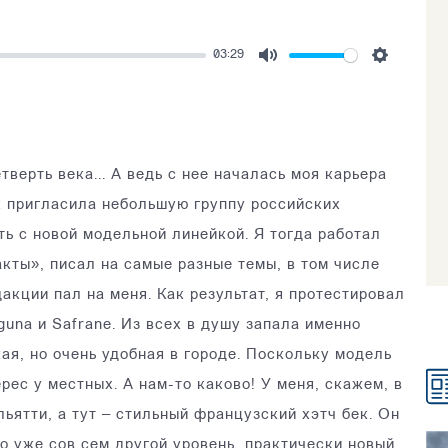
03:29
Mute
Settings
верть века... А ведь с нее началась моя карьера
t пригласила небольшую группу российских
ь с новой модельной линейкой. Я тогда работал
ты», писал на самые разные темы, в том числе
акции пал на меня. Как результат, я протестировал
guna и Safrane. Из всех в душу запала именно
ая, но очень удобная в городе. Поскольку модель
рес у местных. А нам-то каково! У меня, скажем, в
льятти, а тут – стильный французский хэтч бек. Он
то уже сов сем другой уровень, практически новый