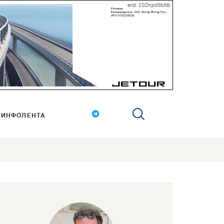
erid: 2SDnjcd9bNb
ИНФОЛЕНТА