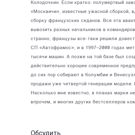
Колодочкин. Если кратко: полумертвый зав
«Москвичи», известные ужасной сборкой, в
сборку французских седанов. Вся эта аван
вывозить разных начальников в командиров
странно, французы все-таки решили довест
СП «Автофрамос», и в 1997–2000 годах ме
тысячи машин. А позже на той базе был соз
действительно хорошее современное предп
до сих пор собирают в Колумбии и Венесуэл
продажи уже четвертой генерации модели. П
Насколько мне известно, в планах марки не
впрочем, и многих других бестселлеров ко
Обсудить