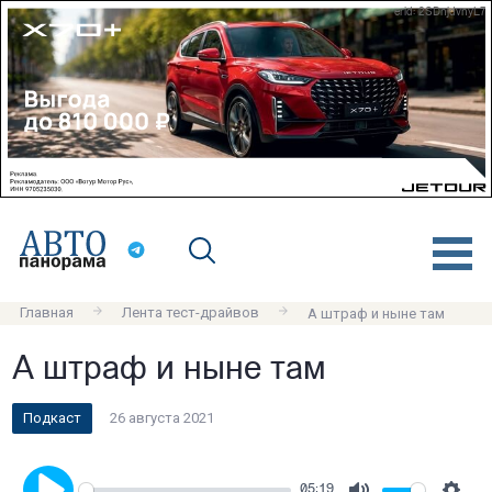
erid: 2SDnjdvnyL7
Главная
Лента тест-драйвов
А штраф и ныне там
А штраф и ныне там
Подкаст
26 августа 2021
05:19