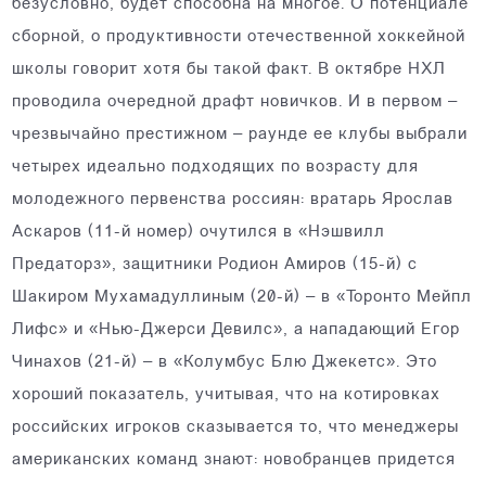
безусловно, будет способна на многое. О потенциале
сборной, о продуктивности отечественной хоккейной
школы говорит хотя бы такой факт. В октябре НХЛ
проводила очередной драфт новичков. И в первом –
чрезвычайно престижном – раунде ее клубы выбрали
четырех идеально подходящих по возрасту для
молодежного первенства россиян: вратарь Ярослав
Аскаров (11-й номер) очутился в «Нэшвилл
Предаторз», защитники Родион Амиров (15-й) с
Шакиром Мухамадуллиным (20-й) – в «Торонто Мейпл
Лифс» и «Нью-Джерси Девилс», а нападающий Егор
Чинахов (21-й) – в «Колумбус Блю Джекетс». Это
хороший показатель, учитывая, что на котировках
российских игроков сказывается то, что менеджеры
американских команд знают: новобранцев придется