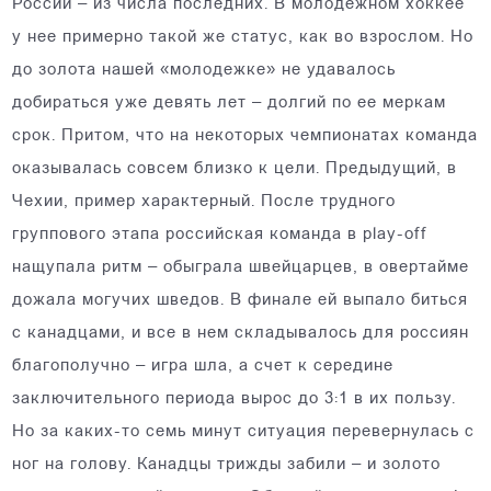
России – из числа последних. В молодежном хоккее
у нее примерно такой же статус, как во взрослом. Но
до золота нашей «молодежке» не удавалось
добираться уже девять лет – долгий по ее меркам
срок. Притом, что на некоторых чемпионатах команда
оказывалась совсем близко к цели. Предыдущий, в
Чехии, пример характерный. После трудного
группового этапа российская команда в play-off
нащупала ритм – обыграла швейцарцев, в овертайме
дожала могучих шведов. В финале ей выпало биться
с канадцами, и все в нем складывалось для россиян
благополучно – игра шла, а счет к середине
заключительного периода вырос до 3:1 в их пользу.
Но за каких-то семь минут ситуация перевернулась с
ног на голову. Канадцы трижды забили – и золото