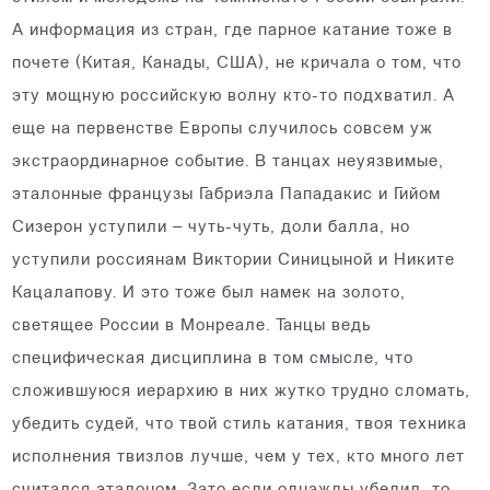
А информация из стран, где парное катание тоже в
почете (Китая, Канады, США), не кричала о том, что
эту мощную российскую волну кто-то подхватил. А
еще на первенстве Европы случилось совсем уж
экстраординарное событие. В танцах неуязвимые,
эталонные французы Габриэла Пападакис и Гийом
Сизерон уступили – чуть-чуть, доли балла, но
уступили россиянам Виктории Синицыной и Никите
Кацалапову. И это тоже был намек на золото,
светящее России в Монреале. Танцы ведь
специфическая дисциплина в том смысле, что
сложившуюся иерархию в них жутко трудно сломать,
убедить судей, что твой стиль катания, твоя техника
исполнения твизлов лучше, чем у тех, кто много лет