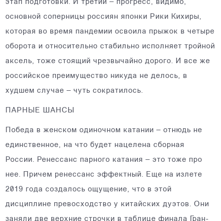
этап подготовки. И третий – прогресс, видимо,
основной соперницы россиян японки Рики Кихиры,
которая во время пандемии освоила прыжок в четыре
оборота и относительно стабильно исполняет тройной
аксель, тоже стоящий чрезвычайно дорого. И все же
российское преимущество никуда не делось, в
худшем случае – чуть сократилось.
ПАРНЫЕ ШАНСЫ
Победа в женском одиночном катании – отнюдь не
единственное, на что будет нацелена сборная
России. Ренессанс парного катания – это тоже про
нее. Причем ренессанс эффектный. Еще на излете
2019 года создалось ощущение, что в этой
дисциплине превосходство у китайских дуэтов. Они
заняли две верхние строчки в таблице финала Гран-