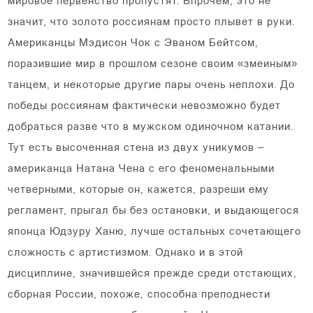
мировое первенство пропустят. Впрочем, это не
значит, что золото россиянам просто плывет в руки.
Американцы Мэдисон Чок с Эваном Бейтсом,
поразившие мир в прошлом сезоне своим «змеиным»
танцем, и некоторые другие пары очень неплохи. До
победы россиянам фактически невозможно будет
добраться разве что в мужском одиночном катании.
Тут есть высоченная стена из двух уникумов –
американца Натана Чена с его феноменальными
четверными, которые он, кажется, разреши ему
регламент, прыгал бы без остановки, и выдающегося
японца Юдзуру Ханю, лучше остальных сочетающего
сложность с артистизмом. Однако и в этой
дисциплине, значившейся прежде среди отстающих,
сборная России, похоже, способна преподнести