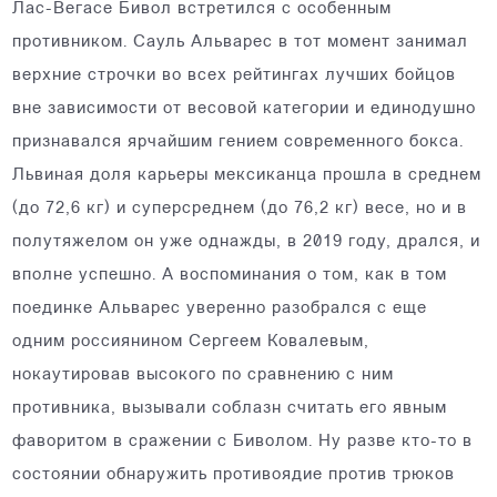
Лас-Вегасе Бивол встретился с особенным
противником. Сауль Альварес в тот момент занимал
верхние строчки во всех рейтингах лучших бойцов
вне зависимости от весовой категории и единодушно
признавался ярчайшим гением современного бокса.
Львиная доля карьеры мексиканца прошла в среднем
(до 72,6 кг) и суперсреднем (до 76,2 кг) весе, но и в
полутяжелом он уже однажды, в 2019 году, дрался, и
вполне успешно. А воспоминания о том, как в том
поединке Альварес уверенно разобрался с еще
одним россиянином Сергеем Ковалевым,
нокаутировав высокого по сравнению с ним
противника, вызывали соблазн считать его явным
фаворитом в сражении с Биволом. Ну разве кто-то в
состоянии обнаружить противоядие против трюков