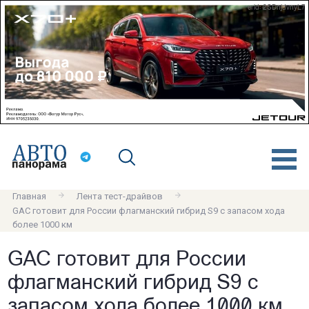
erid: 2SDnjdvnyL7
Главная
Лента тест-драйвов
GAC готовит для России флагманский гибрид S9 с запасом хода
более 1000 км
GAC готовит для России
флагманский гибрид S9 с
запасом хода более 1000 км