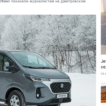
420мм) показали журналистам на Дмитровском
Je
се
04 