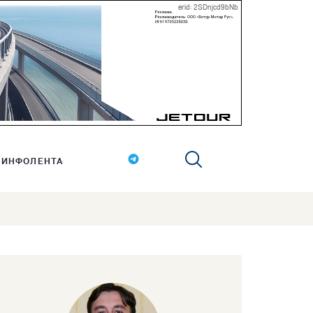
erid: 2SDnjcd9bNb
ИНФОЛЕНТА