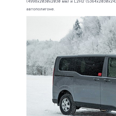
(4998х2030х2030 мм) и L2H2 (5364х2030х2
автополигоне.