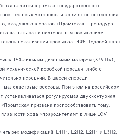
борка ведется в рамках государственного
овов, силовых установок и элементов остекления
to, входящего в состав «Промтеха». Процедура
ана на пять лет с постепенным повышением
степень локализации превышает 40%. Годовой план
ровым 150‑сильным дизельным мотором (375 Нм),
той механической коробкой передач, либо с
чительно передний. В шасси спереди
— малолистовые рессоры. При этом на российском
ет устанавливаться регулируемая двухконтурная
 «Промтеха» призвана поспособствовать тому,
 плавности хода «прародителям» в лице LCV
 четырех модификаций: L1H1, L2H2, L2H1 и L3H2,