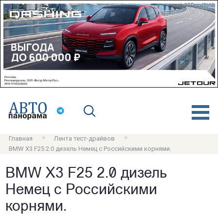
erid: 2SDnjcd9bNb
Главная
Лента тест-драйвов
BMW X3 F25 2.0 дизель Немец с Российскими корнями.
BMW X3 F25 2.0 дизель
Немец с Российскими
корнями.