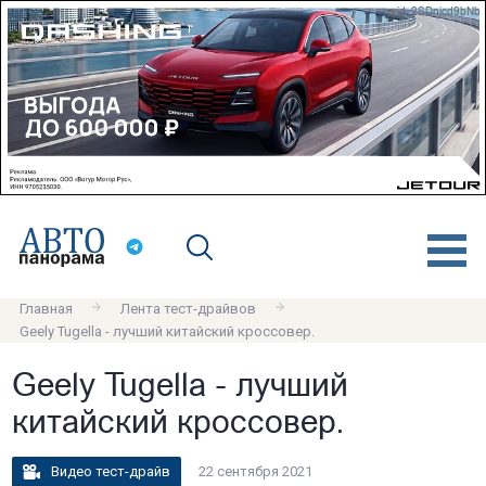
erid: 2SDnjcd9bNb
Главная
Лента тест-драйвов
Geely Tugella - лучший китайский кроссовер.
Geely Tugella - лучший
китайский кроссовер.
Видео тест-драйв
22 сентября 2021