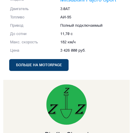
Mitsubishi Pajero Sport
Двигатель
3.0AT
Топливо
АИ-95
Привод
Полный подключаемый
До сотни
11,70 с
Макс. скорость
182 км/ч
Цена
3 426 000 руб.
БОЛЬШЕ НА MOTORPAGE