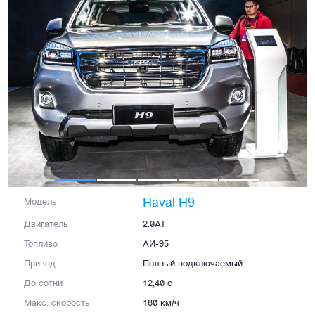
Haval H9
Модель
Двигатель
2.0AT
Топливо
АИ-95
Привод
Полный подключаемый
До сотни
12,40 с
Макс. скорость
180 км/ч