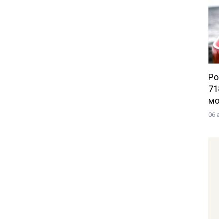
Po
71
мо
06 