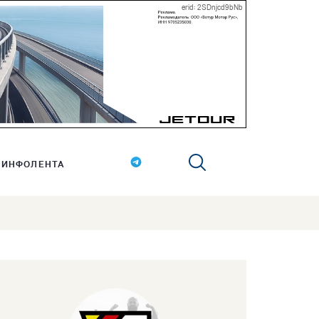
erid: 2SDnjcd9bNb
ИНФОЛЕНТА