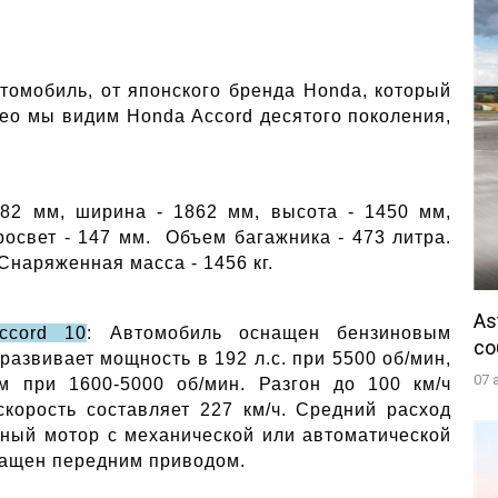
томобиль, от японского бренда Honda, который 
ео мы видим Honda Accord десятого поколения, 
882 мм, ширина - 1862 мм, высота - 1450 мм, 
освет - 147 мм.  Объем багажника - 473 литра. 
Снаряженная масса - 1456 кг.
As
ccord 10
: Автомобиль оснащен бензиновым 
со
азвивает мощность в 192 л.с. при 5500 об/мин, 
07 
 при 1600-5000 об/мин. Разгон до 100 км/ч 
скорость составляет 227 км/ч. Средний расход 
нный мотор с механической или автоматической 
нащен передним приводом. 