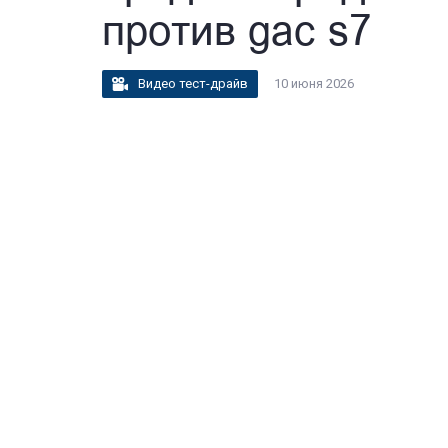
против gac s7
Видео тест-драйв
10 июня 2026