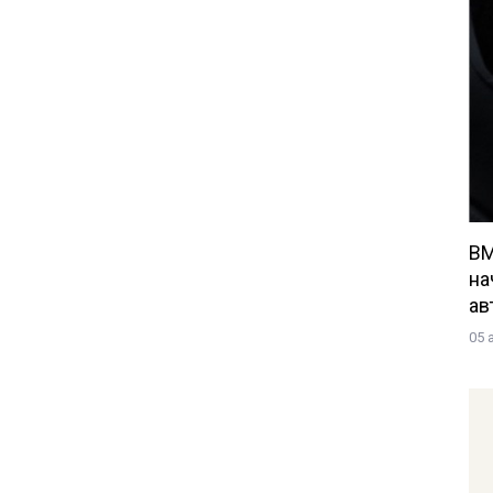
BM
на
ав
05 