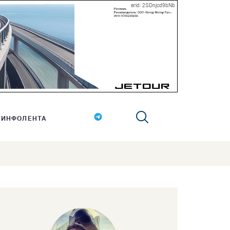
erid: 2SDnjcd9bNb
ИНФОЛЕНТА