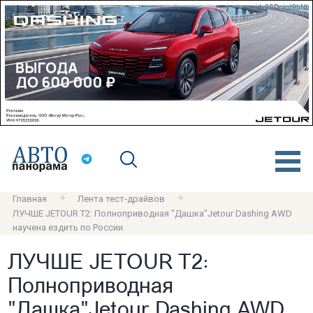
erid: 2SDnjcd9bNb
Главная
Лента тест-драйвов
ЛУЧШЕ JETOUR T2: Полноприводная "Дашка"Jetour Dashing AWD
научена ездить по России.
ЛУЧШЕ JETOUR T2:
Полноприводная
"Дашка"Jetour Dashing AWD