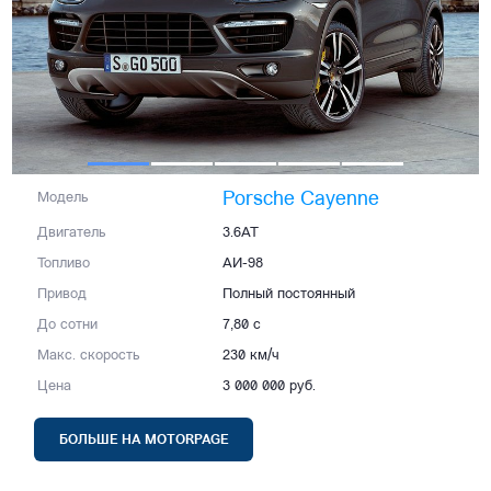
Porsche Cayenne
Модель
Двигатель
3.6AT
Топливо
АИ-98
Привод
Полный постоянный
До сотни
7,80 с
Макс. скорость
230 км/ч
Цена
3 000 000 руб.
БОЛЬШЕ НА MOTORPAGE