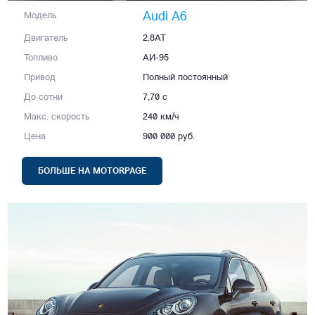
Audi A6
Модель
Двигатель
2.8AT
Топливо
АИ-95
Привод
Полный постоянный
До сотни
7,70 с
Макс. скорость
240 км/ч
Цена
900 000 руб.
БОЛЬШЕ НА MOTORPAGE