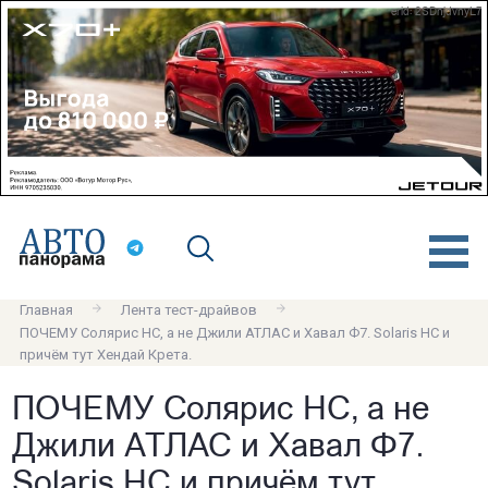
erid: 2SDnjdvnyL7
Главная
Лента тест-драйвов
ПОЧЕМУ Солярис HC, а не Джили АТЛАС и Хавал Ф7. Solaris HC и
причём тут Хендай Крета.
ПОЧЕМУ Солярис HC, а не
Джили АТЛАС и Хавал Ф7.
Solaris HC и причём тут