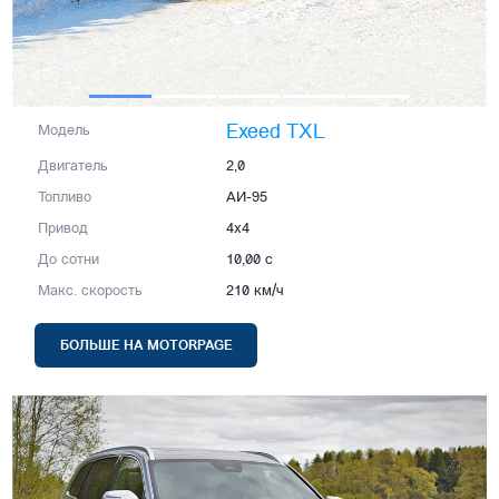
Exeed TXL
Модель
Двигатель
2,0
Топливо
АИ-95
Привод
4x4
До сотни
10,00 с
Макс. скорость
210 км/ч
БОЛЬШЕ НА MOTORPAGE