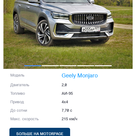
Geely Monjaro
Модель
Двигатель
2,0
Топливо
АИ-95
Привод
4x4
До сотни
7,70 с
Макс. скорость
215 км/ч
БОЛЬШЕ НА MOTORPAGE