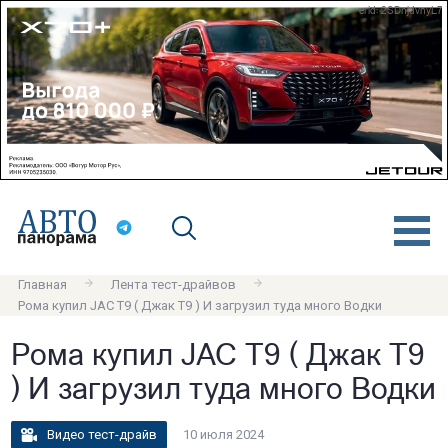
erid: 2SDnjdvnyL7
Главная
Лента тест-драйвов
Рома купил JAC T9 ( Джак Т9 ) И загрузил туда много Водки
Рома купил JAC T9 ( Джак Т9
) И загрузил туда много Водки
Видео тест-драйв
10 июля 2024