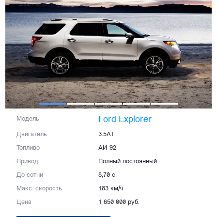
Ford Explorer
Модель
Двигатель
3.5AT
Топливо
АИ-92
Привод
Полный постоянный
До сотни
8,70 с
Макс. скорость
183 км/ч
Цена
1 650 000 руб.