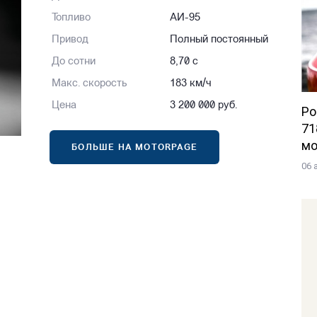
Топливо
АИ-95
Привод
Полный постоянный
До сотни
8,70 с
Макс. скорость
183 км/ч
Цена
3 200 000 руб.
Po
71
мо
БОЛЬШЕ НА MOTORPAGE
06 