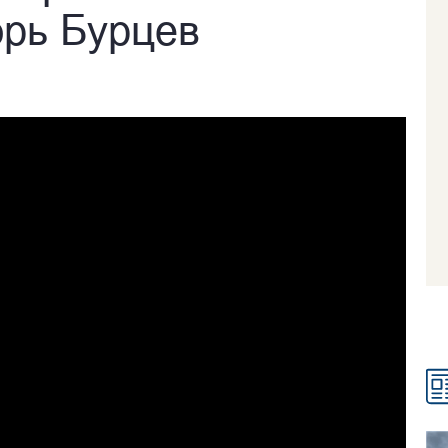
орь Бурцев