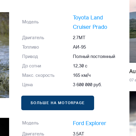
Toyota Land
Модель
Cruiser Prado
Двигатель
2.7MT
Топливо
АИ-95
Привод
Полный постоянный
До сотни
12,30 с
Au
Макс. скорость
165 км/ч
07 
Цена
3 600 000 руб.
БОЛЬШЕ НА MOTORPAGE
Ford Explorer
Модель
Двигатель
3.5AT