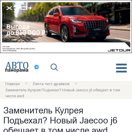
erid: 2SDnjdvnyL7
Главная
Лента тест-драйвов
Заменитель Кулрея Подъехал? Новый Jaecoo j6 обещает в том
числе awd
Заменитель Кулрея
Подъехал? Новый Jaecoo j6
обещает в том числе awd