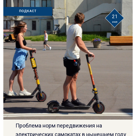
ПОДКАСТ
21
июл
Проблема норм передвижения на
электрических самокатах в нынешнем году