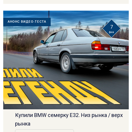
АНОНС ВИДЕО-ТЕСТА
7
фев
Купили BMW семерку E32. Низ рынка / верх
рынка